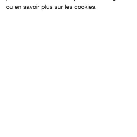
ou en savoir plus sur les cookies.
AROMA
Binzmühlestrasse 170c
CH-8050 Zürich
CONTACT
hello@aroma.ch
Onlineformular
+41 44 208 12 29
FOLLOW US