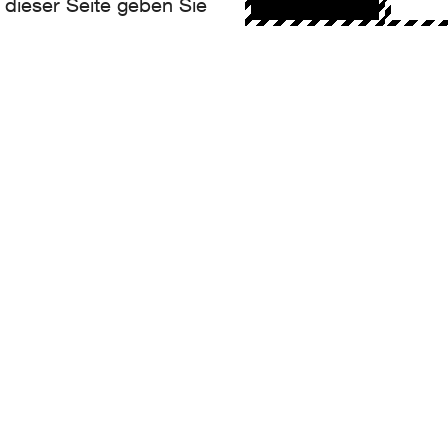
 dieser Seite geben Sie
NTACT
llo@aroma.ch
made by Aroma