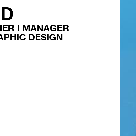
LD
NER I MANAGER
APHIC DESIGN