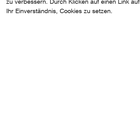
zu verbessern. Durch Klicken auf einen Link auf
Ihr Einverständnis, Cookies zu setzen.
AROMA
CO
he
Binzmühlestrasse
170c CH-8050