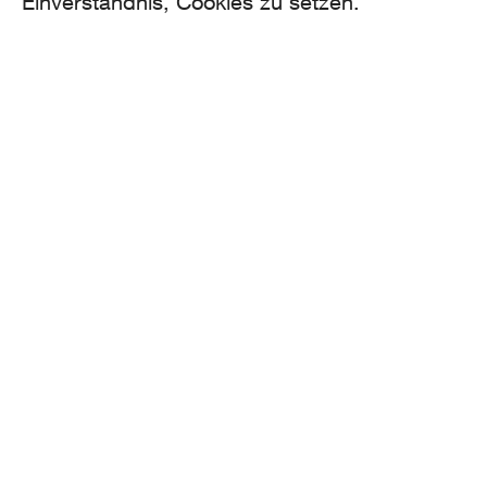
Einverständnis, Cookies zu setzen.
AROMA
Binzmühlestrasse 170c
CH-8050 Zürich
CONTACT
hello@aroma.ch
Onlineformular
+41 44 208 12 29
FOLLOW US
made by Aroma