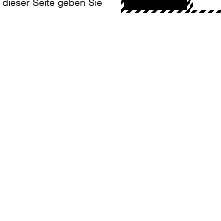
 dieser Seite geben Sie
NTACT
llo@aroma.ch
made by Aroma