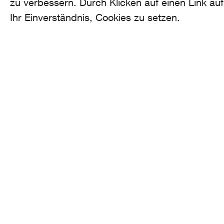
zu verbessern. Durch Klicken auf einen Link auf
Ihr Einverständnis, Cookies zu setzen.
AROMA
CO
he
Binzmühlestrasse
170c CH-8050