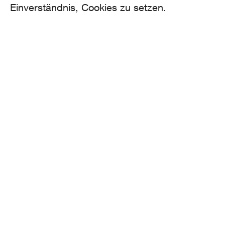
Einverständnis, Cookies zu setzen.
AROMA
Binzmühlestrasse 170c
CH-8050 Zürich
CONTACT
hello@aroma.ch
Onlineformular
+41 44 208 12 29
FOLLOW US
made by Aroma