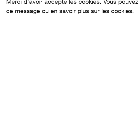
Merci d'avoir accepté les cookies. Vous pouve
ce message ou en savoir plus sur les cookies.
AROMA
CO
he
Binzmühlestrasse
170c CH-8050