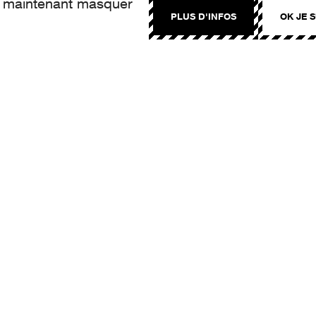
z maintenant masquer
PLUS D'INFOS
OK JE 
NTACT
llo@aroma.ch
made by Aroma