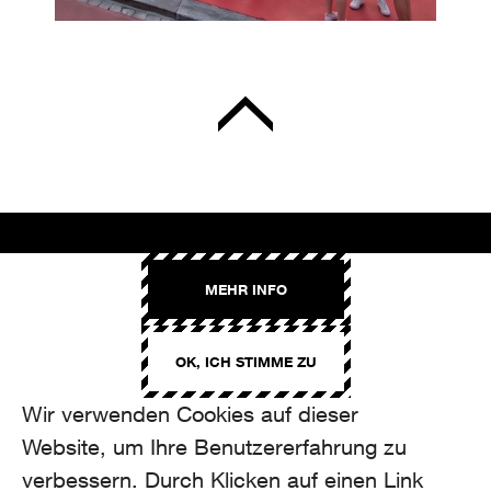
AROMA
MEHR INFO
Binzmühlestrasse 170c
CH-8050 Zürich
OK, ICH STIMME ZU
CONTACT
hello@aroma.ch
Wir verwenden Cookies auf dieser
Onlineformular
Website, um Ihre Benutzererfahrung zu
+41 44 208 12 29
FOLLOW US
verbessern. Durch Klicken auf einen Link