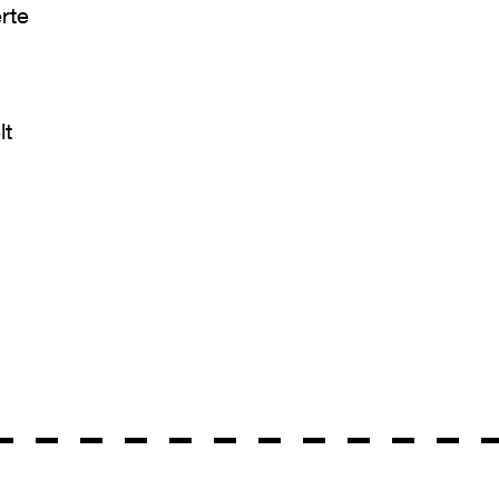
rte
lt