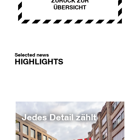
ZURÜCK ZUR
ÜBERSICHT
Selected news
HIGHLIGHTS
Jedes Detail zählt
Vo