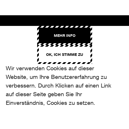
AROMA
MEHR INFO
Binzmühlestrasse 170c
CH-8050 Zürich
OK, ICH STIMME ZU
CONTACT
hello@aroma.ch
Wir verwenden Cookies auf dieser
Onlineformular
Website, um Ihre Benutzererfahrung zu
+41 44 208 12 29
FOLLOW US
verbessern. Durch Klicken auf einen Link
auf dieser Seite geben Sie Ihr
Einverständnis, Cookies zu setzen.
made by Aroma