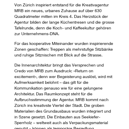
Von Zürich inspiriert entstand für die Kreativagentur
MRB ein neues, urbanes Zuhause auf über 630
Quadratmeter mitten im Kreis 4. Das Herzstück der
Agentur bilden der lange Küchentresen und die grosse
Tafelrunde, denn die Koch- und Kaffeekultur gehören
zur Unternehmens-DNA.
Für das kooperative Miteinander wurden inspirierende
Zonen geschaffen: Treppen als mehrstufige Sitzbänke
und ruhige Sitznischen mit Blick auf die Strasse.
Die Innenarchitektur bringt das Versprechen und
Credo von MRB zum Ausdruck: «Return on
excitement», denn wer Begeisterung auslöst, wird mit
Aufmerksamkeit belohnt – das gilt für die
Kommunikation genauso wie für eine gelungene
Architektur. Das Raumkonzept steht für die
Aufbruchsstimmung der Agentur. MRB kommt nach
Zürich ins kreativste Viertel der Stadt. Die groben
Materialien des Grundausbaus wurden integriert und
in Szene gesetzt. Die Einbauten aus Seekiefer-
Sperrholz – weltweit auch als Verpackungsmaterial
genutzt – können als temporäre Besiedlung