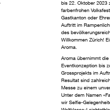
E
bis 22. Oktober 2023
farbenfrohen Volksfest
Gastkanton oder Ehre
Auftritt im Rampenlic
des bevölkerungsreic
Willkommen Zürich! E
Aroma.
Aroma übernimmt die
Eventkonzeption bis z
Grossprojekts im Auft
Resultat sind zahlreic
Messe zu einem unver
Unter dem Namen «Fam
wir Selfie-Gelegenhei
Weltklasse-Leichtathl