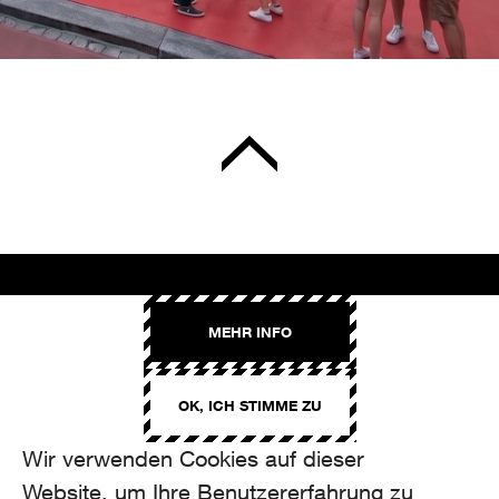
AROMA
MEHR INFO
Binzmühlestrasse 170c
CH-8050 Zürich
OK, ICH STIMME ZU
CONTACT
hello@aroma.ch
Wir verwenden Cookies auf dieser
Onlineformular
Website, um Ihre Benutzererfahrung zu