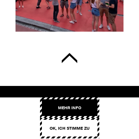
AROMA
MEHR INFO
Binzmühlestrasse 170c
CH-8050 Zürich
OK, ICH STIMME ZU
CONTACT