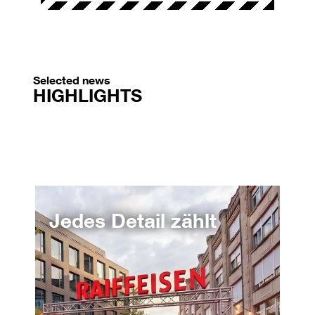
Selected news
HIGHLIGHTS
Jedes Detail zählt
Vo