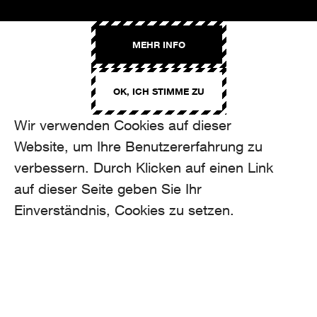
AROMA
MEHR INFO
Binzmühlestrasse 170c
CH-8050 Zürich
OK, ICH STIMME ZU
CONTACT
hello@aroma.ch
Wir verwenden Cookies auf dieser
Onlineformular
Website, um Ihre Benutzererfahrung zu
+41 44 208 12 29
FOLLOW US
verbessern. Durch Klicken auf einen Link
auf dieser Seite geben Sie Ihr
Einverständnis, Cookies zu setzen.
made by Aroma