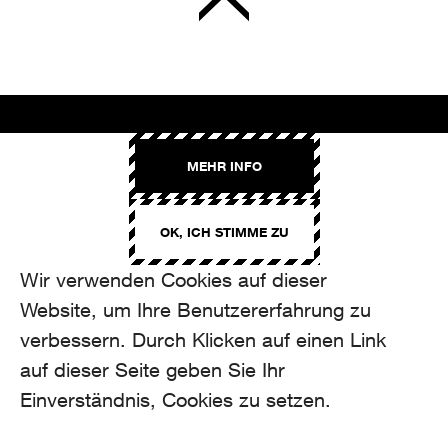
AROMA
MEHR INFO
Binzmühlestrasse 170c
CH-8050 Zürich
OK, ICH STIMME ZU
CONTACT
hello@aroma.ch
Wir verwenden Cookies auf dieser
Onlineformular
Website, um Ihre Benutzererfahrung zu
+41 44 208 12 29
FOLLOW US
verbessern. Durch Klicken auf einen Link
auf dieser Seite geben Sie Ihr
Einverständnis, Cookies zu setzen.
made by Aroma