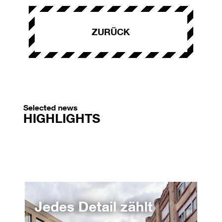
ZURÜCK
Selected news
HIGHLIGHTS
Jedes Detail zählt
Vo