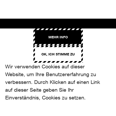
AROMA
MEHR INFO
Binzmühlestrasse 170c
CH-8050 Zürich
OK, ICH STIMME ZU
CONTACT
hello@aroma.ch
Wir verwenden Cookies auf dieser
Onlineformular
Website, um Ihre Benutzererfahrung zu
+41 44 208 12 29
FOLLOW US
verbessern. Durch Klicken auf einen Link
auf dieser Seite geben Sie Ihr
Einverständnis, Cookies zu setzen.
made by Aroma