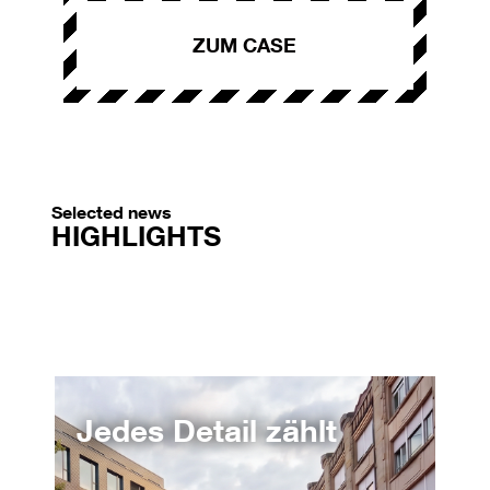
ZUM CASE
Selected news
HIGHLIGHTS
Jedes Detail zählt
Vo