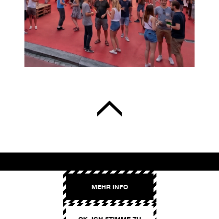
AROMA
MEHR INFO
Binzmühlestrasse 170c
CH-8050 Zürich
OK, ICH STIMME ZU