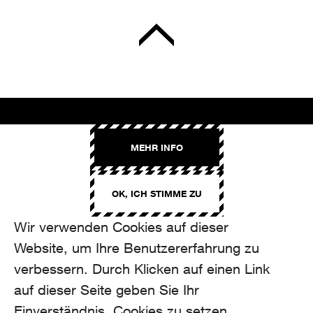
AROMA
MEHR INFO
Binzmühlestrasse 170c
CH-8050 Zürich
OK, ICH STIMME ZU
CONTACT
hello@aroma.ch
Wir verwenden Cookies auf dieser
Onlineformular
Website, um Ihre Benutzererfahrung zu
+41 44 208 12 29
FOLLOW US
verbessern. Durch Klicken auf einen Link
auf dieser Seite geben Sie Ihr
Einverständnis, Cookies zu setzen.