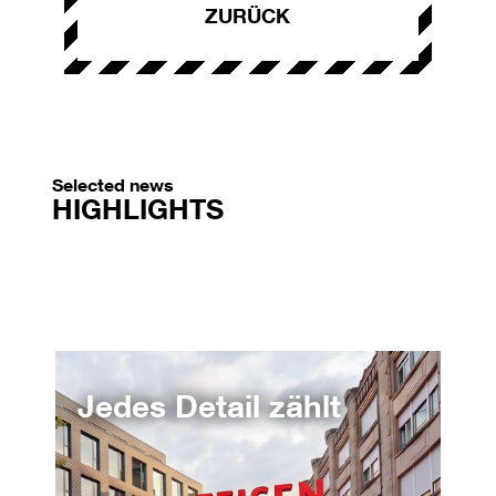
ZURÜCK
Selected news
HIGHLIGHTS
Jedes Detail zählt
Vo