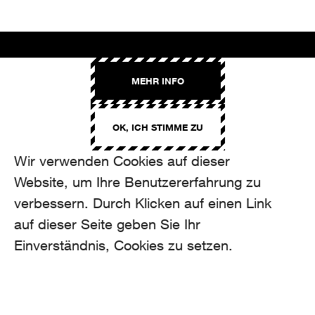
AROMA
MEHR INFO
Binzmühlestrasse 170c
CH-8050 Zürich
OK, ICH STIMME ZU
CONTACT
hello@aroma.ch
Wir verwenden Cookies auf dieser
Onlineformular
Website, um Ihre Benutzererfahrung zu
+41 44 208 12 29
FOLLOW US
verbessern. Durch Klicken auf einen Link
auf dieser Seite geben Sie Ihr
Einverständnis, Cookies zu setzen.
made by Aroma