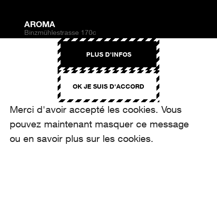
AROMA
Binzmühlestrasse 170c
CH-8050 Zürich
PLUS D'INFOS
CONTACT
hello@aroma.ch
OK JE SUIS D'ACCORD
Onlineformular
+41 44 208 12 29
FOLLOW US
Merci d'avoir accepté les cookies. Vous
pouvez maintenant masquer ce message
ou en savoir plus sur les cookies.
made by Aroma
© 2026 - Aroma