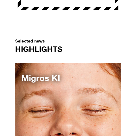
Selected news
HIGHLIGHTS
Migros KI
Tr