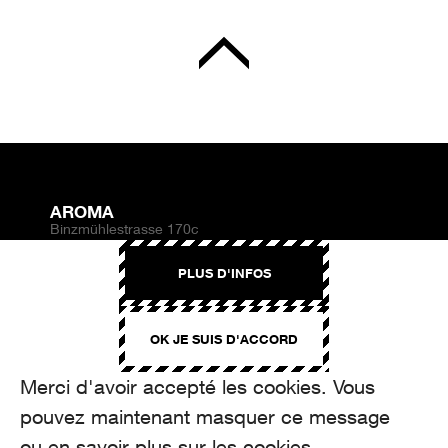
AROMA
Binzmühlestrasse 170c
CH-8050 Zürich
PLUS D'INFOS
CONTACT
hello@aroma.ch
OK JE SUIS D'ACCORD
Onlineformular
+41 44 208 12 29
FOLLOW US
Merci d'avoir accepté les cookies. Vous
pouvez maintenant masquer ce message
ou en savoir plus sur les cookies.