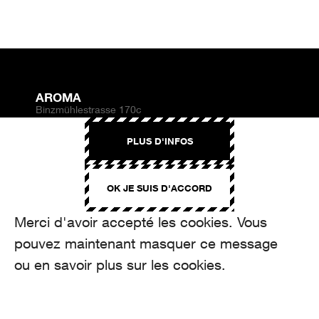
AROMA
Binzmühlestrasse 170c
CH-8050 Zürich
PLUS D'INFOS
CONTACT
hello@aroma.ch
OK JE SUIS D'ACCORD
Onlineformular
+41 44 208 12 29
FOLLOW US
Merci d'avoir accepté les cookies. Vous
pouvez maintenant masquer ce message
ou en savoir plus sur les cookies.
made by Aroma