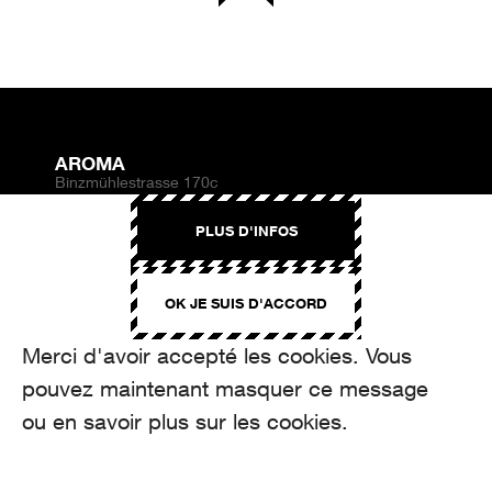
AROMA
Binzmühlestrasse 170c
CH-8050 Zürich
PLUS D'INFOS
CONTACT
hello@aroma.ch
OK JE SUIS D'ACCORD
Onlineformular
+41 44 208 12 29
FOLLOW US
Merci d'avoir accepté les cookies. Vous
pouvez maintenant masquer ce message
ou en savoir plus sur les cookies.
made by Aroma