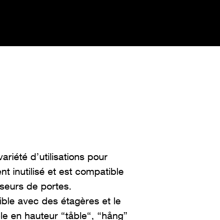
ariété d’utilisations pour
 inutilisé et est compatible
sseurs de portes.
ble avec des étagères et le
ble en hauteur “
tåble
“, “
h
ång
”