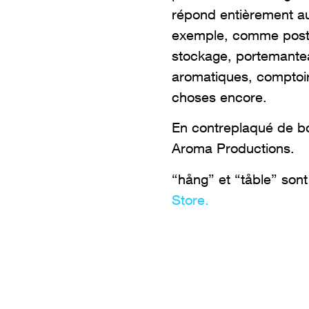
répond entièrement au
exemple, comme poste
stockage, portemantea
aromatiques, comptoir
choses encore.
En contreplaqué de bo
Aroma Productions.
“
h
ång
” et “
tåble
” son
Store.