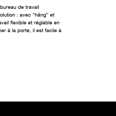
bureau de travail
lution : avec “
hång
” et
avail flexible et réglable en
r à la porte, il est facile à