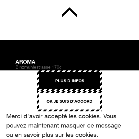
AROMA
Binzmühlestrasse 170c
CH-8050 Zürich
PLUS D'INFOS
CONTACT
hello@aroma.ch
OK JE SUIS D'ACCORD
Onlineformular
+41 44 208 12 29
FOLLOW US
Merci d'avoir accepté les cookies. Vous
pouvez maintenant masquer ce message
ou en savoir plus sur les cookies.