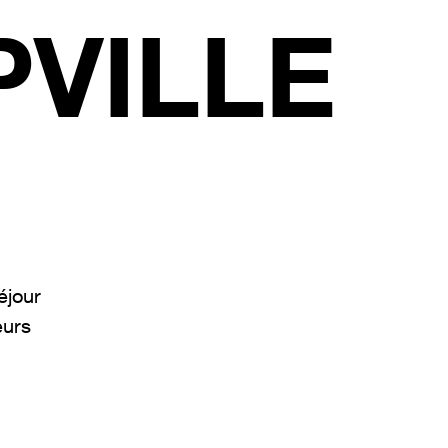
VILLE
éjour
eurs