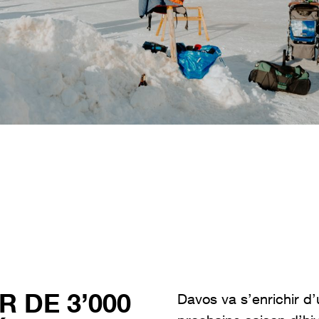
R DE 3’000
Davos va s’enrichir d’