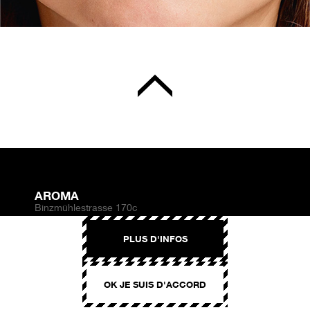
AROMA
Binzmühlestrasse 170c
CH-8050 Zürich
PLUS D'INFOS
CONTACT
hello@aroma.ch
OK JE SUIS D'ACCORD
Onlineformular
+41 44 208 12 29