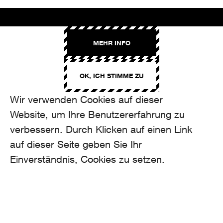
AROMA
MEHR INFO
Binzmühlestrasse 170c
CH-8050 Zürich
OK, ICH STIMME ZU
CONTACT
hello@aroma.ch
Wir verwenden Cookies auf dieser
Onlineformular
Website, um Ihre Benutzererfahrung zu
+41 44 208 12 29
FOLLOW US
verbessern. Durch Klicken auf einen Link
auf dieser Seite geben Sie Ihr
Einverständnis, Cookies zu setzen.
made by Aroma