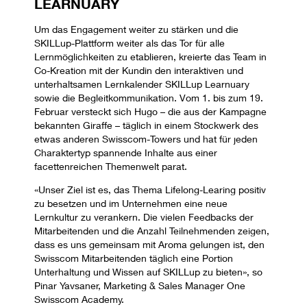
LEARNUARY
Um das Engagement weiter zu stärken und die
SKILLup-Plattform weiter als das Tor für alle
Lernmöglichkeiten zu etablieren, kreierte das Team in
Co-Kreation mit der Kundin den interaktiven und
unterhaltsamen Lernkalender SKILLup Learnuary
sowie die Begleitkommunikation.
Vom 1. bis zum 19.
Februar versteckt sich Hugo – die aus der Kampagne
bekannten Giraffe – täglich in einem Stockwerk des
etwas anderen Swisscom-Towers und
hat für jeden
Charaktertyp spannende Inhalte aus einer
facettenreichen Themenwelt parat.
«Unser Ziel ist es, das Thema Lifelong-Learing positiv
zu besetzen und im Unternehmen eine neue
Lernkultur zu verankern. Die vielen Feedbacks der
Mitarbeitenden und die Anzahl Teilnehmenden zeigen,
dass es uns gemeinsam mit Aroma gelungen ist, den
Swisscom Mitarbeitenden täglich eine Portion
Unterhaltung und Wissen auf SKILLup zu bieten», so
Pinar Yavsaner, Marketing & Sales Manager One
Swisscom Academy.