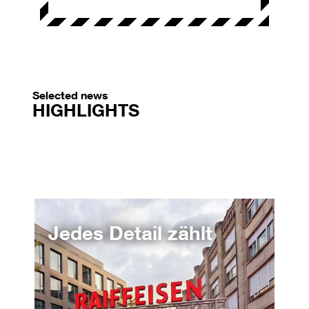
Selected news
HIGHLIGHTS
Jedes Detail zählt
Vo