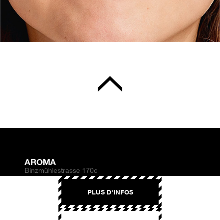
AROMA
Binzmühlestrasse 170c
CH-8050 Zürich
PLUS D'INFOS
CONTACT
hello@aroma.ch